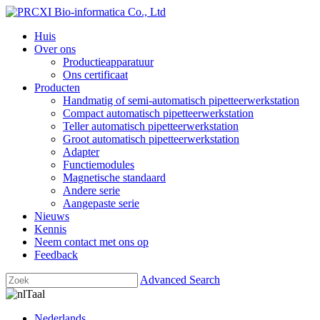
Huis
Over ons
Productieapparatuur
Ons certificaat
Producten
Handmatig of semi-automatisch pipetteerwerkstation
Compact automatisch pipetteerwerkstation
Teller automatisch pipetteerwerkstation
Groot automatisch pipetteerwerkstation
Adapter
Functiemodules
Magnetische standaard
Andere serie
Aangepaste serie
Nieuws
Kennis
Neem contact met ons op
Feedback
Advanced Search
Taal
Nederlands