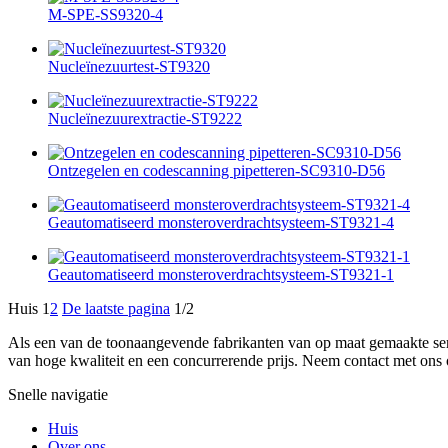
M-SPE-SS9320-4
Nucleïnezuurtest-ST9320
Nucleïnezuurextractie-ST9222
Ontzegelen en codescanning pipetteren-SC9310-D56
Geautomatiseerd monsteroverdrachtsysteem-ST9321-4
Geautomatiseerd monsteroverdrachtsysteem-ST9321-1
Huis
1
2
De laatste pagina
1/2
Als een van de toonaangevende fabrikanten van op maat gemaakte seri
van hoge kwaliteit en een concurrerende prijs. Neem contact met ons op
Snelle navigatie
Huis
Over ons