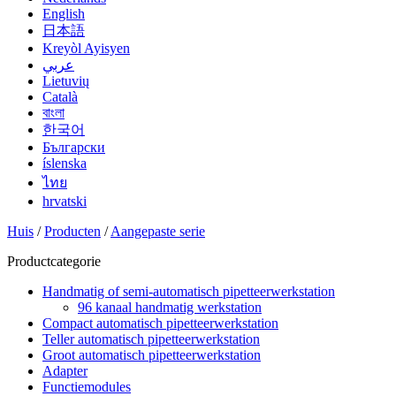
English
日本語
Kreyòl Ayisyen
عربي
Lietuvių
Català
বাংলা
한국어
Български
íslenska
ไทย
hrvatski
Huis
/
Producten
/
Aangepaste serie
Productcategorie
Handmatig of semi-automatisch pipetteerwerkstation
96 kanaal handmatig werkstation
Compact automatisch pipetteerwerkstation
Teller automatisch pipetteerwerkstation
Groot automatisch pipetteerwerkstation
Adapter
Functiemodules